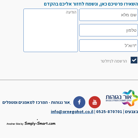
השאירו פרטיכם כאן, ונשמח לחזור אליכם בהקדם
שם
הודעה
מלא
טלפון
דוא"ל
הרשמה לניזלטר
הרשמה
לניזלטר
אור נגוהות
- המרכז למאמנים ומטפלים
בצבעים
|
| 0525-870701
info@ornegohot.co.il